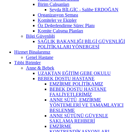
Birim Çalışanları
Şeyda BİLGİÇ - Salihe ERDOĞAN
Organizasyon Şeması
Komiteler ve Ekipler
Öz Değerlendirme Süreç Planı
Komite Çalışma Planları
Bilgi Güvenliği
SAĞLIK BAKANLIĞI BİLGİ GÜVENLİĞİ
POLİTİKALARI YÖNERGESİ
Hizmet Binalarımız
Genel Hastane
Tıbbi Birimler
Anne & Bebek
UZAKTAN EĞİTİM GEBE OKULU
BEBEK DOSTU HASTANE
EMZİRME POLİTİKAMIZ
BEBEK DOSTU HASTANE
FAALİYETLERİMİZ
ANNE SÜTÜ ,EMZİRME
YÖNTEMLERİ VE TAMAMLAYICI
BESLENME
ANNE SÜTÜNÜ GÜVENLE
SAKLAMA REHBERİ
EMZİRME
KONTRENDİKASYONLARI