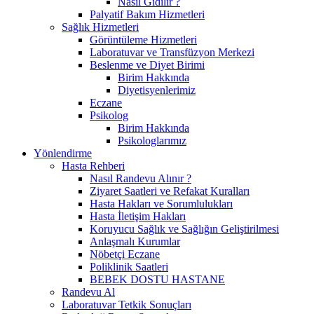
Nasıl Gidilir ?
Palyatif Bakım Hizmetleri
Sağlık Hizmetleri
Görüntüleme Hizmetleri
Laboratuvar ve Transfüzyon Merkezi
Beslenme ve Diyet Birimi
Birim Hakkında
Diyetisyenlerimiz
Eczane
Psikolog
Birim Hakkında
Psikologlarımız
Yönlendirme
Hasta Rehberi
Nasıl Randevu Alınır ?
Ziyaret Saatleri ve Refakat Kuralları
Hasta Hakları ve Sorumlulukları
Hasta İletişim Hakları
Koruyucu Sağlık ve Sağlığın Geliştirilmesi
Anlaşmalı Kurumlar
Nöbetçi Eczane
Poliklinik Saatleri
BEBEK DOSTU HASTANE
Randevu Al
Laboratuvar Tetkik Sonuçları