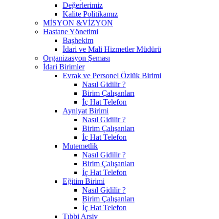
Değerlerimiz
Kalite Politikamız
MİSYON &VİZYON
Hastane Yönetimi
Başhekim
İdari ve Mali Hizmetler Müdürü
Organizasyon Şeması
İdari Birimler
Evrak ve Personel Özlük Birimi
Nasıl Gidilir ?
Birim Çalışanları
İç Hat Telefon
Ayniyat Birimi
Nasıl Gidilir ?
Birim Çalışanları
İç Hat Telefon
Mutemetlik
Nasıl Gidilir ?
Birim Çalışanları
İç Hat Telefon
Eğitim Birimi
Nasıl Gidilir ?
Birim Çalışanları
İç Hat Telefon
Tıbbi Arşiv