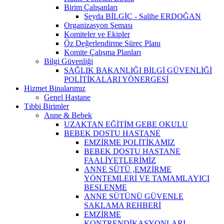
Birim Çalışanları
Şeyda BİLGİÇ - Salihe ERDOĞAN
Organizasyon Şeması
Komiteler ve Ekipler
Öz Değerlendirme Süreç Planı
Komite Çalışma Planları
Bilgi Güvenliği
SAĞLIK BAKANLIĞI BİLGİ GÜVENLİĞİ
POLİTİKALARI YÖNERGESİ
Hizmet Binalarımız
Genel Hastane
Tıbbi Birimler
Anne & Bebek
UZAKTAN EĞİTİM GEBE OKULU
BEBEK DOSTU HASTANE
EMZİRME POLİTİKAMIZ
BEBEK DOSTU HASTANE
FAALİYETLERİMİZ
ANNE SÜTÜ ,EMZİRME
YÖNTEMLERİ VE TAMAMLAYICI
BESLENME
ANNE SÜTÜNÜ GÜVENLE
SAKLAMA REHBERİ
EMZİRME
KONTRENDİKASYONLARI