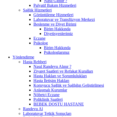
Nasıl Gidilir ?
Palyatif Bakım Hizmetleri
Sağlık Hizmetleri
Görüntüleme Hizmetleri
Laboratuvar ve Transfüzyon Merkezi
Beslenme ve Diyet Birimi
Birim Hakkında
Diyetisyenlerimiz
Eczane
Psikolog
Birim Hakkında
Psikologlarımız
Yönlendirme
Hasta Rehberi
Nasıl Randevu Alınır ?
Ziyaret Saatleri ve Refakat Kuralları
Hasta Hakları ve Sorumlulukları
Hasta İletişim Hakları
Koruyucu Sağlık ve Sağlığın Geliştirilmesi
Anlaşmalı Kurumlar
Nöbetçi Eczane
Poliklinik Saatleri
BEBEK DOSTU HASTANE
Randevu Al
Laboratuvar Tetkik Sonuçları