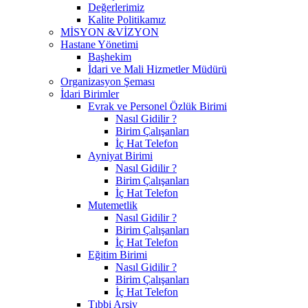
Değerlerimiz
Kalite Politikamız
MİSYON &VİZYON
Hastane Yönetimi
Başhekim
İdari ve Mali Hizmetler Müdürü
Organizasyon Şeması
İdari Birimler
Evrak ve Personel Özlük Birimi
Nasıl Gidilir ?
Birim Çalışanları
İç Hat Telefon
Ayniyat Birimi
Nasıl Gidilir ?
Birim Çalışanları
İç Hat Telefon
Mutemetlik
Nasıl Gidilir ?
Birim Çalışanları
İç Hat Telefon
Eğitim Birimi
Nasıl Gidilir ?
Birim Çalışanları
İç Hat Telefon
Tıbbi Arşiv