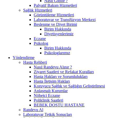
Nasıl Gidilir ?
Palyatif Bakım Hizmetleri
Sağlık Hizmetleri
Görüntüleme Hizmetleri
Laboratuvar ve Transfüzyon Merkezi
Beslenme ve Diyet Birimi
Birim Hakkında
Diyetisyenlerimiz
Eczane
Psikolog
Birim Hakkında
Psikologlarımız
Yönlendirme
Hasta Rehberi
Nasıl Randevu Alınır ?
Ziyaret Saatleri ve Refakat Kuralları
Hasta Hakları ve Sorumlulukları
Hasta İletişim Hakları
Koruyucu Sağlık ve Sağlığın Geliştirilmesi
Anlaşmalı Kurumlar
Nöbetçi Eczane
Poliklinik Saatleri
BEBEK DOSTU HASTANE
Randevu Al
Laboratuvar Tetkik Sonuçları