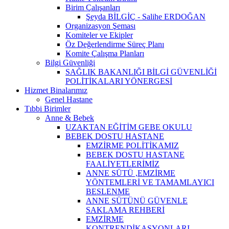
Birim Çalışanları
Şeyda BİLGİÇ - Salihe ERDOĞAN
Organizasyon Şeması
Komiteler ve Ekipler
Öz Değerlendirme Süreç Planı
Komite Çalışma Planları
Bilgi Güvenliği
SAĞLIK BAKANLIĞI BİLGİ GÜVENLİĞİ
POLİTİKALARI YÖNERGESİ
Hizmet Binalarımız
Genel Hastane
Tıbbi Birimler
Anne & Bebek
UZAKTAN EĞİTİM GEBE OKULU
BEBEK DOSTU HASTANE
EMZİRME POLİTİKAMIZ
BEBEK DOSTU HASTANE
FAALİYETLERİMİZ
ANNE SÜTÜ ,EMZİRME
YÖNTEMLERİ VE TAMAMLAYICI
BESLENME
ANNE SÜTÜNÜ GÜVENLE
SAKLAMA REHBERİ
EMZİRME
KONTRENDİKASYONLARI