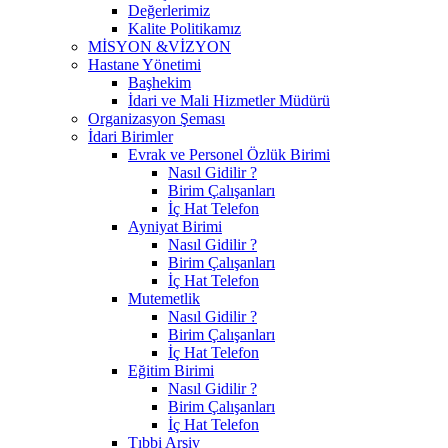
Değerlerimiz
Kalite Politikamız
MİSYON &VİZYON
Hastane Yönetimi
Başhekim
İdari ve Mali Hizmetler Müdürü
Organizasyon Şeması
İdari Birimler
Evrak ve Personel Özlük Birimi
Nasıl Gidilir ?
Birim Çalışanları
İç Hat Telefon
Ayniyat Birimi
Nasıl Gidilir ?
Birim Çalışanları
İç Hat Telefon
Mutemetlik
Nasıl Gidilir ?
Birim Çalışanları
İç Hat Telefon
Eğitim Birimi
Nasıl Gidilir ?
Birim Çalışanları
İç Hat Telefon
Tıbbi Arşiv