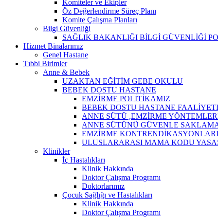
Komiteler ve Ekipler
Öz Değerlendirme Süreç Planı
Komite Çalışma Planları
Bilgi Güvenliği
SAĞLIK BAKANLIĞI BİLGİ GÜVENLİĞİ P
Hizmet Binalarımız
Genel Hastane
Tıbbi Birimler
Anne & Bebek
UZAKTAN EĞİTİM GEBE OKULU
BEBEK DOSTU HASTANE
EMZİRME POLİTİKAMIZ
BEBEK DOSTU HASTANE FAALİYET
ANNE SÜTÜ ,EMZİRME YÖNTEMLER
ANNE SÜTÜNÜ GÜVENLE SAKLAMA
EMZİRME KONTRENDİKASYONLAR
ULUSLARARASI MAMA KODU YASA
Klinikler
İç Hastalıkları
Klinik Hakkında
Doktor Çalışma Programı
Doktorlarımız
Çocuk Sağlığı ve Hastalıkları
Klinik Hakkında
Doktor Çalışma Programı