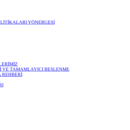
OLİTİKALARI YÖNERGESİ
LERİMİZ
İ VE TAMAMLAYICI BESLENME
 REHBERİ
I
SI