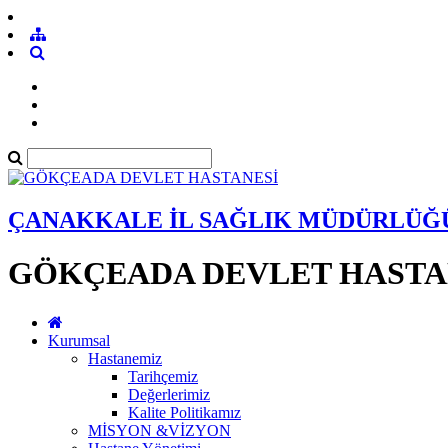
ÇANAKKALE İL SAĞLIK MÜDÜRLÜĞ
GÖKÇEADA DEVLET HASTA
Kurumsal
Hastanemiz
Tarihçemiz
Değerlerimiz
Kalite Politikamız
MİSYON &VİZYON