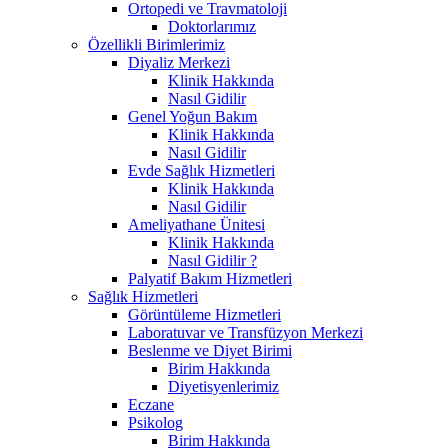
Ortopedi ve Travmatoloji
Doktorlarımız
Özellikli Birimlerimiz
Diyaliz Merkezi
Klinik Hakkında
Nasıl Gidilir
Genel Yoğun Bakım
Klinik Hakkında
Nasıl Gidilir
Evde Sağlık Hizmetleri
Klinik Hakkında
Nasıl Gidilir
Ameliyathane Ünitesi
Klinik Hakkında
Nasıl Gidilir ?
Palyatif Bakım Hizmetleri
Sağlık Hizmetleri
Görüntüleme Hizmetleri
Laboratuvar ve Transfüzyon Merkezi
Beslenme ve Diyet Birimi
Birim Hakkında
Diyetisyenlerimiz
Eczane
Psikolog
Birim Hakkında