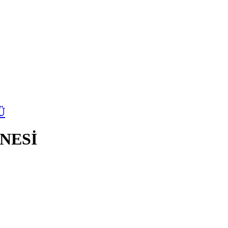
Ü
NESİ