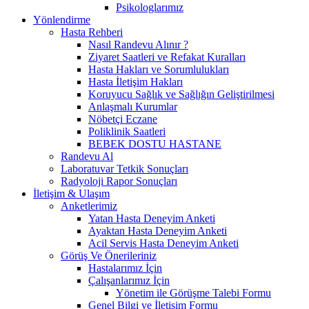
Psikologlarımız
Yönlendirme
Hasta Rehberi
Nasıl Randevu Alınır ?
Ziyaret Saatleri ve Refakat Kuralları
Hasta Hakları ve Sorumlulukları
Hasta İletişim Hakları
Koruyucu Sağlık ve Sağlığın Geliştirilmesi
Anlaşmalı Kurumlar
Nöbetçi Eczane
Poliklinik Saatleri
BEBEK DOSTU HASTANE
Randevu Al
Laboratuvar Tetkik Sonuçları
Radyoloji Rapor Sonuçları
İletişim & Ulaşım
Anketlerimiz
Yatan Hasta Deneyim Anketi
Ayaktan Hasta Deneyim Anketi
Acil Servis Hasta Deneyim Anketi
Görüş Ve Önerileriniz
Hastalarımız İçin
Çalışanlarımız İçin
Yönetim ile Görüşme Talebi Formu
Genel Bilgi ve İletişim Formu