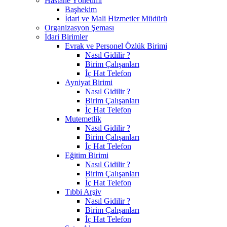
Hastane Yönetimi
Başhekim
İdari ve Mali Hizmetler Müdürü
Organizasyon Şeması
İdari Birimler
Evrak ve Personel Özlük Birimi
Nasıl Gidilir ?
Birim Çalışanları
İç Hat Telefon
Ayniyat Birimi
Nasıl Gidilir ?
Birim Çalışanları
İç Hat Telefon
Mutemetlik
Nasıl Gidilir ?
Birim Çalışanları
İç Hat Telefon
Eğitim Birimi
Nasıl Gidilir ?
Birim Çalışanları
İç Hat Telefon
Tıbbi Arşiv
Nasıl Gidilir ?
Birim Çalışanları
İç Hat Telefon